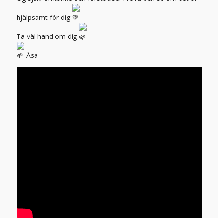
hjälpsamt för dig
Ta väl hand om dig
Åsa