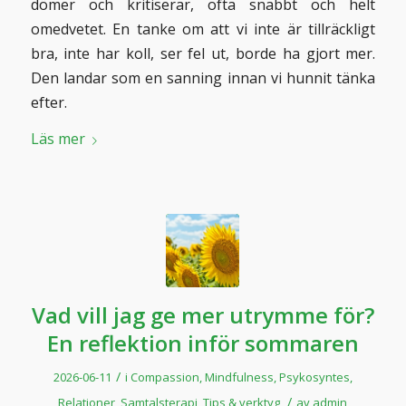
dömer och kritiserar, ofta snabbt och helt
omedvetet. En tanke om att vi inte är tillräckligt
bra, inte har koll, ser fel ut, borde ha gjort mer.
Den landar som en sanning innan vi hunnit tänka
efter.
Läs mer
Vad vill jag ge mer utrymme för?
En reflektion inför sommaren
/
2026-06-11
i
Compassion
,
Mindfulness
,
Psykosyntes
,
/
Relationer
,
Samtalsterapi
,
Tips & verktyg
av
admin