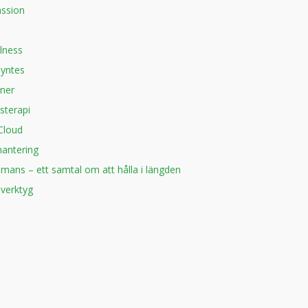
ssion
lness
yntes
oner
sterapi
Cloud
hantering
mmans – ett samtal om att hålla i längden
 verktyg