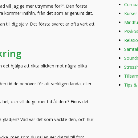
Compa
vad vill jag ge mer utrymme för?”. Den första
a kommer inifrån, från det som är genuint ditt.
Kurser
Mindfu
till dig själv. Det första svaret är ofta värt att
Psykos
Relati
Samtal
kring
Sound
 det hjälpa att rikta blicken mot några olika
Stress
Tillsa
 tid de behöver för att verkligen landa, eller
Tips &
hel, och vill du ge mer tid åt dem? Finns det
la glädjen? Vad var det som väckte den, och hur
ycka, men som du sällan ger dig tid till för?