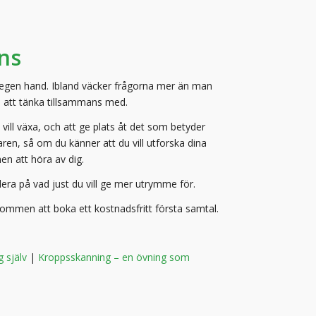
ans
 på egen hand. Ibland väcker frågorna mer än man
n att tänka tillsammans med.
 vill växa, och att ge plats åt det som betyder
en, så om du känner att du vill utforska dina
n att höra av dig.
era på vad just du vill ge mer utrymme för.
lkommen att boka ett kostnadsfritt första samtal.
g själv
|
Kroppsskanning – en övning som