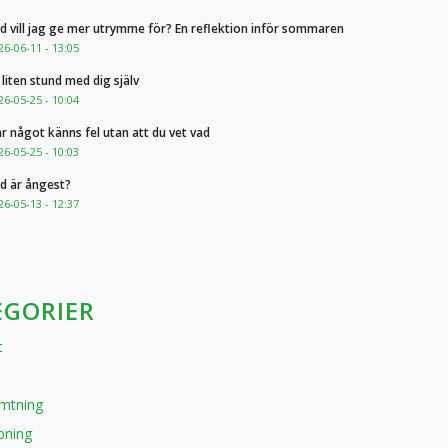
d vill jag ge mer utrymme för? En reflektion inför sommaren
26-06-11 - 13:05
 liten stund med dig själv
26-05-25 - 10:04
r något känns fel utan att du vet vad
26-05-25 - 10:03
d är ångest?
26-05-13 - 12:37
EGORIER
t
mtning
pning