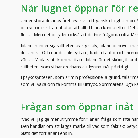
När lugnet öppnar för re
Under stora delar av året lever vi i ett ganska högt tempo. 
och vi rör oss framåt utan att alltid hinna känna efter. Det ä
flesta. Men det betyder också att de inre frågorna ofta får 
Ibland infinner sig stillheten av sig själv, ibland behöver ma
det andra. Och när det blir tystare, både utanför och inom
väntat få plats att komma fram. Ibland är det skönt, ibland
stillheten, som vi har en chans att lyssna inåt på riktigt.
I psykosyntesen, som är min professionella grund, talar man
som vill växa och få komma till uttryck. Sommarens lugn kan v
Frågan som öppnar inåt
”Vad vill jag ge mer utrymme för?” är en fråga som inte ha
Den handlar om att lägga märke till vad som faktiskt bety
plats det förtjänar i ens liv.