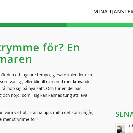
MINA TJÄNSTE
utrymme för? En
mmaren
ebär den ett lugnare tempo, glesare kalender och
som vanligt, eller blir till och med mer krävande,
få ihop sig på nya sätt. Och för en del bär
och nöjd, som i sig kan kännas tung att leva
SEN
n vara värt att stanna upp, mitt i det som pågår,
 ge mer utrymme för?
Gå
20