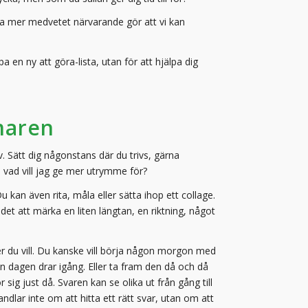
a mer medvetet närvarande gör att vi kan
kapa en ny att göra-lista, utan för att hjälpa dig
maren
älv. Sätt dig någonstans där du trivs, gärna
 vad vill jag ge mer utrymme för?
 kan även rita, måla eller sätta ihop ett collage.
det att märka en liten längtan, en riktning, något
er du vill. Du kanske vill börja någon morgon med
an dagen drar igång. Eller ta fram den då och då
g just då. Svaren kan se olika ut från gång till
dlar inte om att hitta ett rätt svar, utan om att