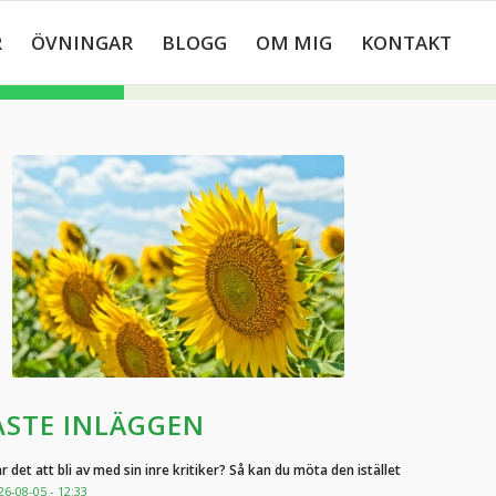
R
ÖVNINGAR
BLOGG
OM MIG
KONTAKT
ASTE INLÄGGEN
r det att bli av med sin inre kritiker? Så kan du möta den istället
26-08-05 - 12:33