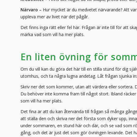
Närvaro –
Hur mycket är du medvetet närvarande? Att var
uppleva mer av livet när det pågår.
Det finns inga rätt eller fel här. Frågan är inte till för att s
märka vad som vill ha mer plats.
En liten övning för som
Om du vill kan du göra det här till en stilla stund för dig sj
utomhus, och ta några lugna andetag. Låt frågan sjunka in:
Skriv ner det som kommer, utan att värdera eller sortera. Du
Du behöver inte komma fram till något stort. Ibland räcker 
som vill ha mer plats.
Det fina är att du kan återvända till frågan så många gång
att ställa den och skriva ner det första som dyker upp, inn
under sommaren, en stund här och där, och se vad som rör si
gång, och det är just det som gör övningen levande. Det han