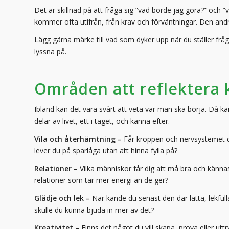
Det är skillnad på att fråga sig ”vad borde jag göra?” och ”
kommer ofta utifrån, från krav och förväntningar. Den andr
Lägg gärna märke till vad som dyker upp när du ställer frågan 
lyssna på.
Områden att reflektera 
Ibland kan det vara svårt att veta var man ska börja. Då kan
delar av livet, ett i taget, och känna efter.
Vila och återhämtning –
Får kroppen och nervsystemet den
lever du på sparlåga utan att hinna fylla på?
Relationer –
Vilka människor får dig att må bra och kännas 
relationer som tar mer energi än de ger?
Glädje och lek –
När kände du senast den där lätta, lekful
skulle du kunna bjuda in mer av det?
Kreativitet –
Finns det något du vill skapa, prova eller uttr