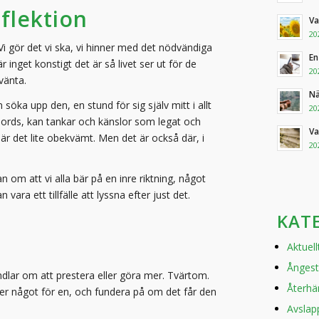
flektion
Va
20
Vi gör det vi ska, vi hinner med det nödvändiga
En
r inget konstigt det är så livet ser ut för de
20
vänta.
Nä
n söka upp den, en stund för sig själv mitt i allt
20
bords, kan tankar och känslor som legat och
Va
 är det lite obekvämt. Men det är också där, i
20
 om att vi alla bär på en inre riktning, något
ara ett tillfälle att lyssna efter just det.
KAT
Aktuell
Ångest
ndlar om att prestera eller göra mer. Tvärtom.
Återhä
der något för en, och fundera på om det får den
Avslap